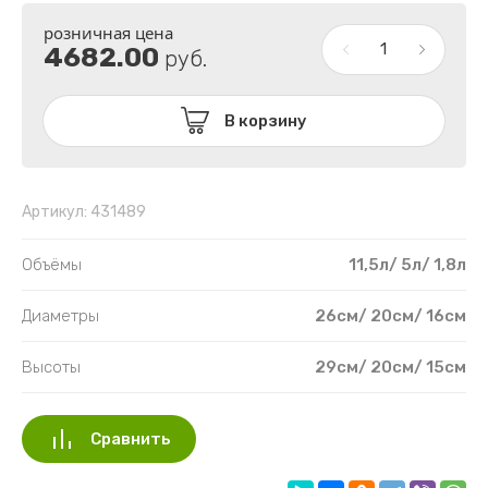
МИЛЛЕНИУМ
СПЕКТР
розничная цена
4682.00
руб.
ПУШКИНО
ТОСКАНА
ТЕК-А-ТЕК
В корзину
ТЕХПЛАСТ
ПОДДОНЫ ПЛАСТИКОВЫЕ
Артикул:
431489
ПЛАСТИК РАСПРОДАЖА
Объёмы
11,5л/ 5л/ 1,8л
Диаметры
26см/ 20см/ 16см
Высоты
29см/ 20см/ 15см
Сравнить