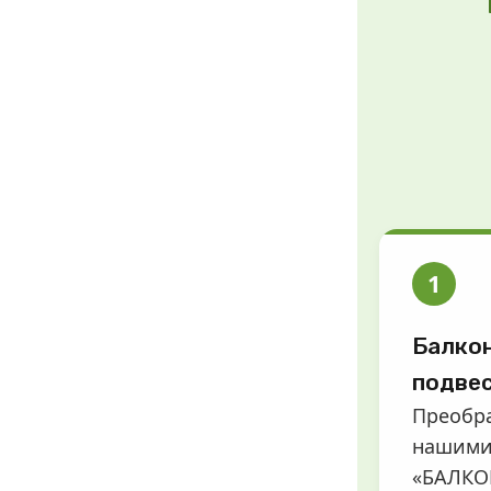
1
Балкон
подве
Преобра
нашими
«БАЛК