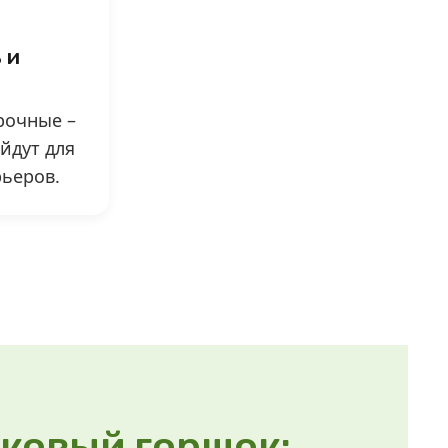
 и
рочные –
йдут для
ьеров.
ковый горшок: