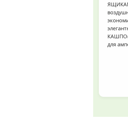
ЯЩИКАМ
воздуш
эконом
элеган
КАШПО»
для амп