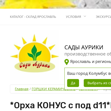
КАТАЛОГ - СКЛАД ЯРОСЛАВЛЬ
УСЛОВИЯ
ЭКСКУРС
САДЫ АУРИКИ
производственное о
Ярославль и регион
Ваш город
Колумбус
в
Да
Выбрать из с
Главная
 / 
ГОРШКИ КЕРАМИЧЕСКИЕ
 / 
ТЕРРАКОТА
 / 
*Орха
*Орха КОНУС с под d11*