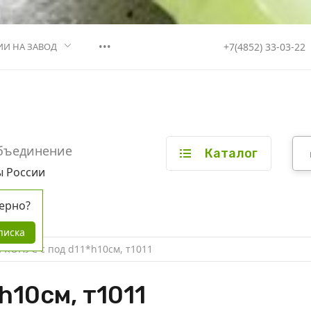
•••
+7(4852) 33-03-22
ИИ НА ЗАВОД
бъединение
Каталог
ы России
ерно?
писка
 КОНУС с под d11*h10см, т1011
h10см, т1011