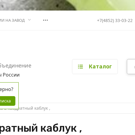
•••
+7(4852) 33-03-22
ИИ НА ЗАВОД
бъединение
Каталог
ы России
ерно?
писка
а 2 квадратный каблук ,
ратный каблук ,