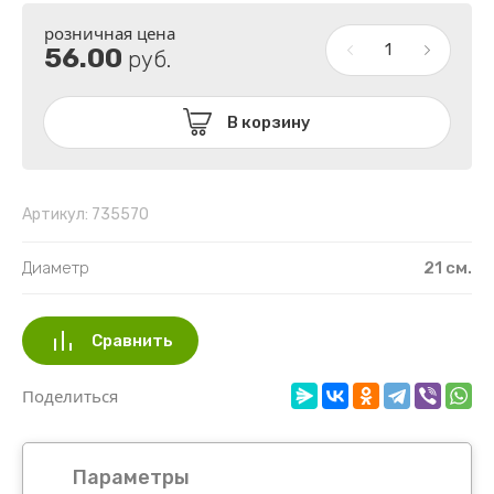
МИЛЛЕНИУМ
СПЕКТР
розничная цена
56.00
руб.
ПУШКИНО
ТОСКАНА
ТЕК-А-ТЕК
В корзину
ТЕХПЛАСТ
ПОДДОНЫ ПЛАСТИКОВЫЕ
Артикул:
735570
ПЛАСТИК РАСПРОДАЖА
Диаметр
21 см.
Сравнить
Поделиться
Параметры