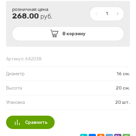
МИЛЛЕНИУМ
СПЕКТР
розничная цена
268.00
руб.
ПУШКИНО
ТОСКАНА
ТЕК-А-ТЕК
В корзину
ТЕХПЛАСТ
ПОДДОНЫ ПЛАСТИКОВЫЕ
Артикул:
642038
ПЛАСТИК РАСПРОДАЖА
Диаметр
16 см.
Высота
20 см.
Упаковка
20 шт.
Сравнить