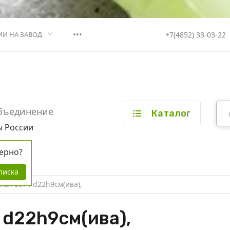
•••
+7(4852) 33-03-22
ИИ НА ЗАВОД
бъединение
Каталог
ы России
ерно?
писка
ная 3074 d22h9см(ива),
 d22h9см(ива),