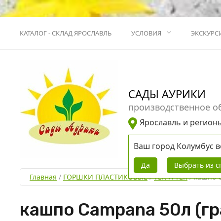
КАТАЛОГ - СКЛАД ЯРОСЛАВЛЬ
УСЛОВИЯ
ЭКСКУРС
САДЫ АУРИКИ
производственное о
Ярославль и регион
Ваш город
Колумбус
в
Да
Выбрать из с
Главная
 / 
ГОРШКИ ПЛАСТИКОВЫЕ
 / 
ТЕК-А-ТЕК
 / 
кашпо C
кашпо Campana 50л (гр