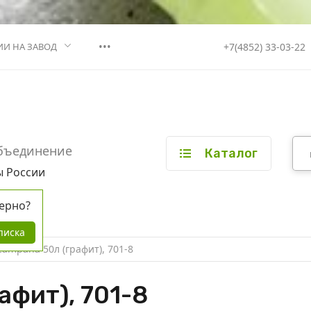
•••
+7(4852) 33-03-22
ИИ НА ЗАВОД
бъединение
Каталог
ы России
ерно?
писка
ampana 50л (графит), 701-8
афит), 701-8